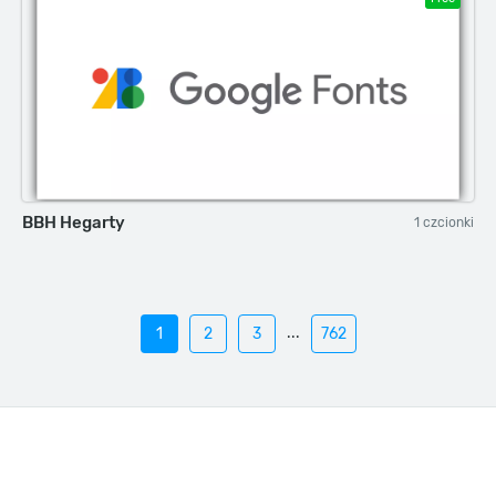
BBH Hegarty
1 czcionki
...
1
2
3
762