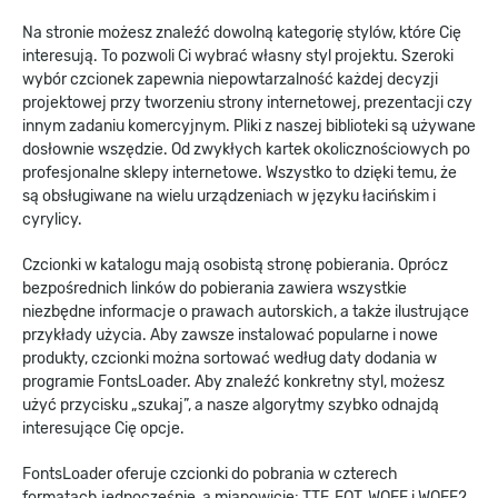
Na stronie możesz znaleźć dowolną kategorię stylów, które Cię
interesują. To pozwoli Ci wybrać własny styl projektu. Szeroki
wybór czcionek zapewnia niepowtarzalność każdej decyzji
projektowej przy tworzeniu strony internetowej, prezentacji czy
innym zadaniu komercyjnym. Pliki z naszej biblioteki są używane
dosłownie wszędzie. Od zwykłych kartek okolicznościowych po
profesjonalne sklepy internetowe. Wszystko to dzięki temu, że
są obsługiwane na wielu urządzeniach w języku łacińskim i
cyrylicy.
Czcionki w katalogu mają osobistą stronę pobierania. Oprócz
bezpośrednich linków do pobierania zawiera wszystkie
niezbędne informacje o prawach autorskich, a także ilustrujące
przykłady użycia. Aby zawsze instalować popularne i nowe
produkty, czcionki można sortować według daty dodania w
programie FontsLoader. Aby znaleźć konkretny styl, możesz
użyć przycisku „szukaj”, a nasze algorytmy szybko odnajdą
interesujące Cię opcje.
FontsLoader oferuje czcionki do pobrania w czterech
formatach jednocześnie, a mianowicie: TTF, EOT, WOFF i WOFF2.