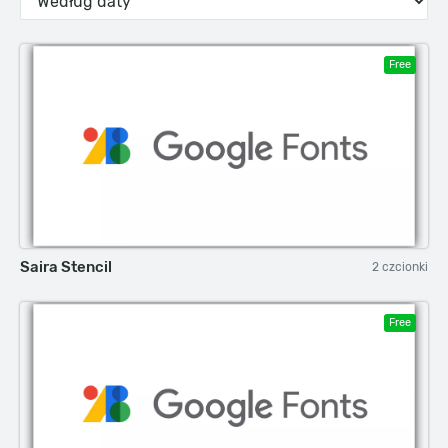
Free
Saira Stencil
2 czcionki
Free