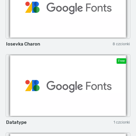
Iosevka Charon
8 czcionki
Free
Datatype
1 czcionki