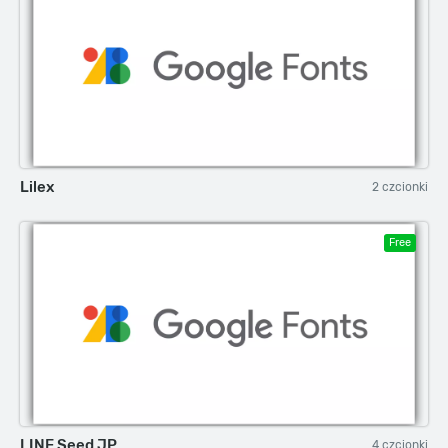
Lilex
2 czcionki
Free
LINE Seed JP
4 czcionki