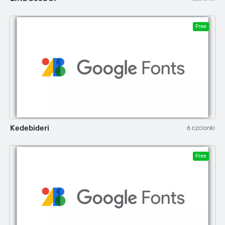
Free
Kedebideri
6 czcionki
Free