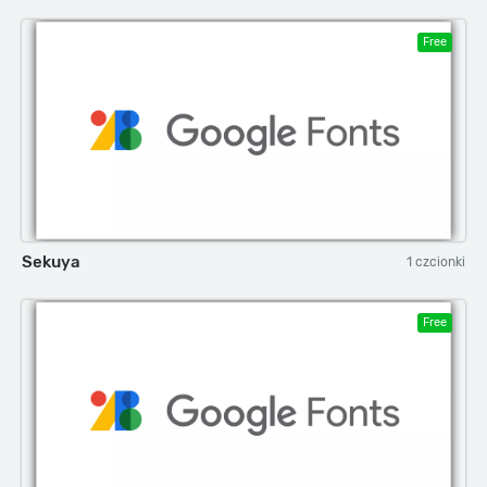
Free
Sekuya
1 czcionki
Free