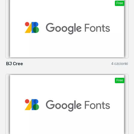
Free
BJ Cree
4 czcionki
Free