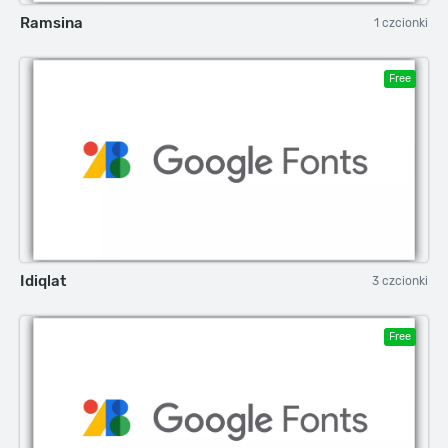
Ramsina
1 czcionki
Free
Idiqlat
3 czcionki
Free