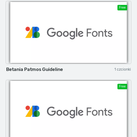
Free
Betania Patmos Guideline
1 czcionki
Free