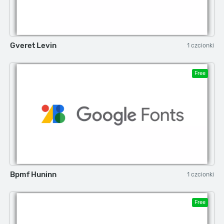
Gveret Levin
1 czcionki
Free
Bpmf Huninn
1 czcionki
Free