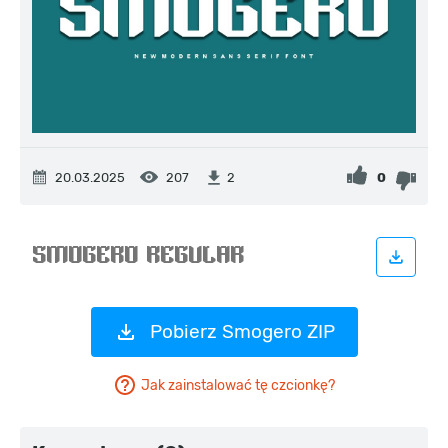
20.03.2025
207
0
2
Pobierz Smogero ZIP
Jak zainstalować tę czcionkę?