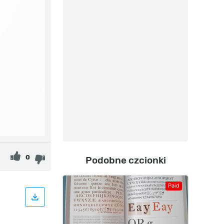
0
Podobne czcionki
Paid