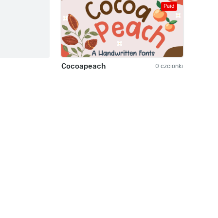
Paid
Cocoapeach
0 czcionki