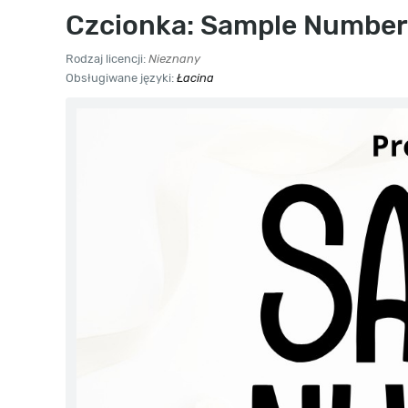
Czcionka: Sample Number
Rodzaj licencji:
Nieznany
Obsługiwane języki:
Łacina