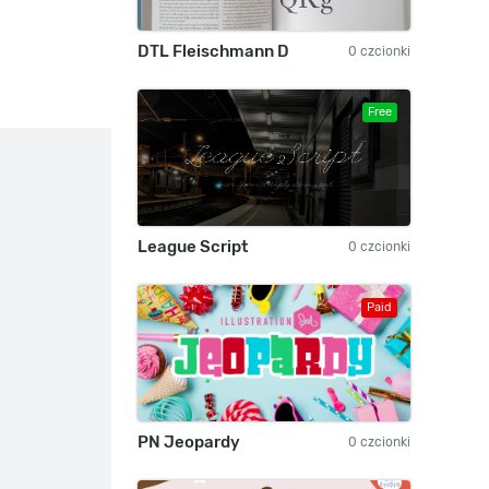
DTL Fleischmann D
0 czcionki
Free
League Script
0 czcionki
Paid
PN Jeopardy
0 czcionki