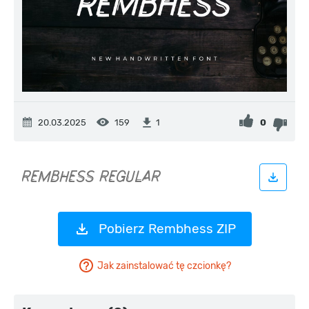
20.03.2025
159
0
1
Pobierz Rembhess ZIP
Jak zainstalować tę czcionkę?