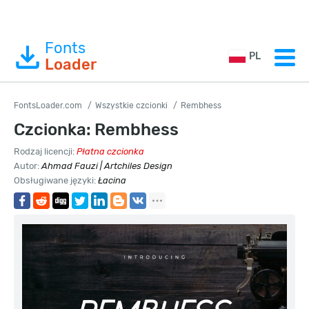
Fonts
PL
Loader
FontsLoader.com
Wszystkie czcionki
Rembhess
Czcionka: Rembhess
Rodzaj licencji:
Płatna czcionka
Autor:
Ahmad Fauzi | Artchiles Design
Obsługiwane języki:
Łacina