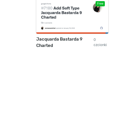
Free
Jacquarda Bastarda 9
0
Charted
czcionki