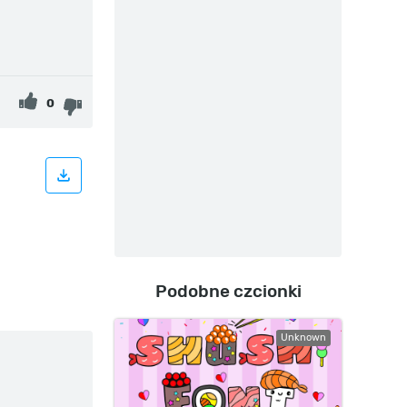
0
Podobne czcionki
Unknown