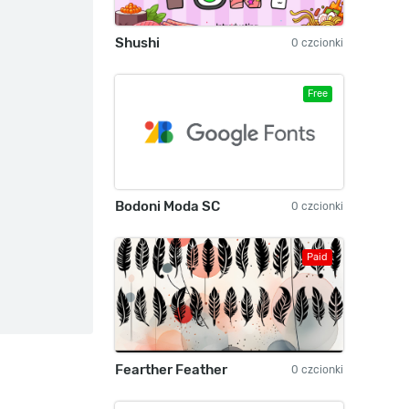
Shushi
0 czcionki
Free
Bodoni Moda SC
0 czcionki
Paid
Fearther Feather
0 czcionki