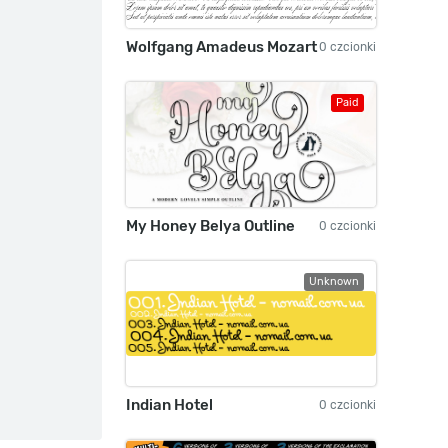
Wolfgang Amadeus Mozart
0 czcionki
Paid
My Honey Belya Outline
0 czcionki
Unknown
Indian Hotel
0 czcionki