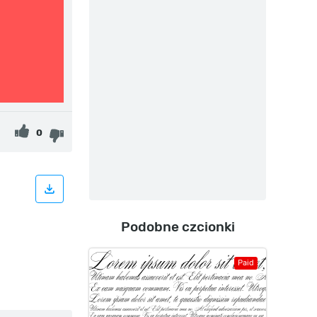
0
Podobne czcionki
Paid