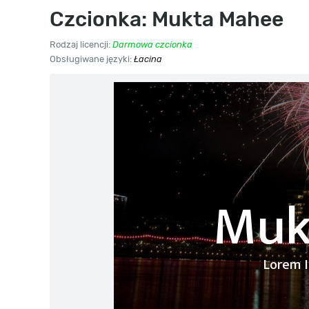
Czcionka: Mukta Mahee
Rodzaj licencji:
Darmowa czcionka
Obsługiwane języki:
Łacina