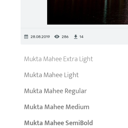
28.08.2019
286
14