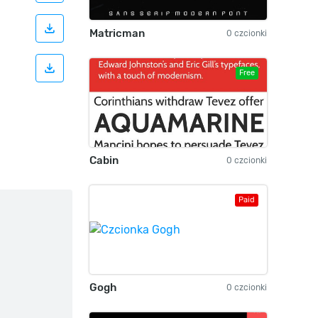
Matricman
0 czcionki
Free
Cabin
0 czcionki
Paid
Gogh
0 czcionki