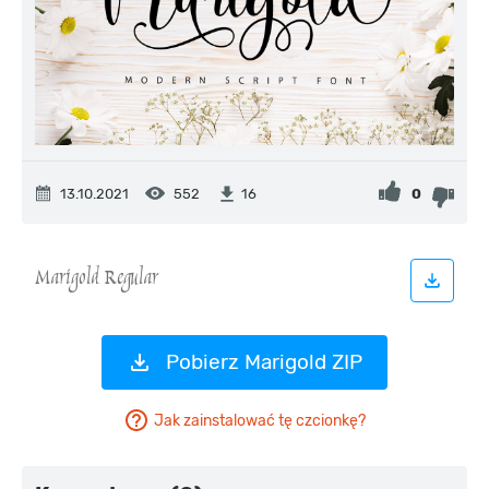
13.10.2021
552
0
16
Pobierz Marigold ZIP
Jak zainstalować tę czcionkę?