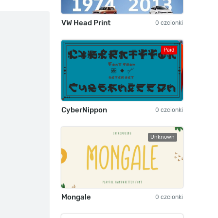
VW Head Print
0 czcionki
Paid
CyberNippon
0 czcionki
Unknown
Mongale
0 czcionki