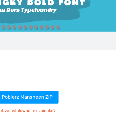
Pobierz Mansheen ZIP
ak zainstalować tę czcionkę?