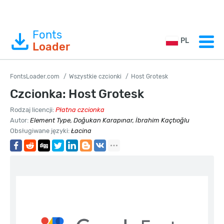
Fonts
PL
Loader
FontsLoader.com
Wszystkie czcionki
Host Grotesk
Czcionka: Host Grotesk
Rodzaj licencji:
Płatna czcionka
Autor:
Element Type, Doğukan Karapınar, İbrahim Kaçtıoğlu
Obsługiwane języki:
Łacina