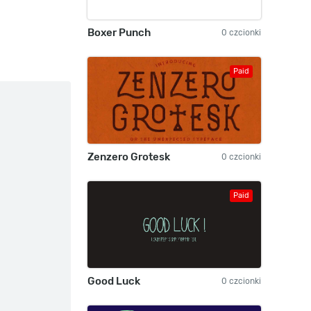
Boxer Punch
0 czcionki
Paid
Zenzero Grotesk
0 czcionki
Paid
Good Luck
0 czcionki