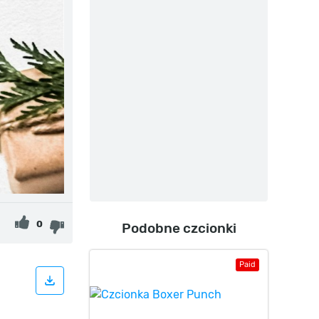
0
Podobne czcionki
Paid