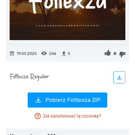
19.03.2025
246
0
5
Pobierz Fottexza ZIP
Jak zainstalować tę czcionkę?