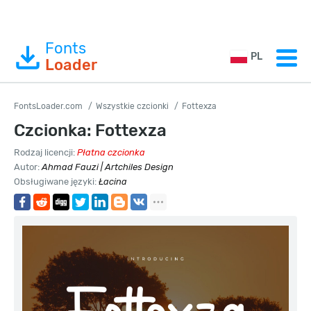
Fonts
PL
Loader
FontsLoader.com
Wszystkie czcionki
Fottexza
Czcionka: Fottexza
Rodzaj licencji:
Płatna czcionka
Autor:
Ahmad Fauzi | Artchiles Design
Obsługiwane języki:
Łacina