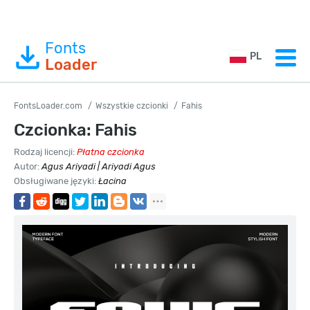
Fonts
PL
Loader
FontsLoader.com
Wszystkie czcionki
Fahis
Czcionka: Fahis
Rodzaj licencji:
Płatna czcionka
Autor:
Agus Ariyadi | Ariyadi Agus
Obsługiwane języki:
Łacina