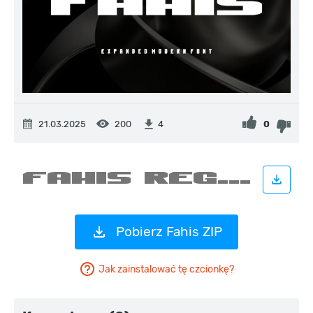
21.03.2025
200
0
4
Pobierz Fahis ZIP
Jak zainstalować tę czcionkę?