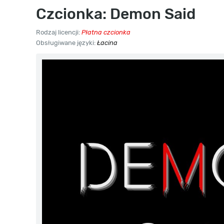
Czcionka: Demon Said
Rodzaj licencji:
Płatna czcionka
Obsługiwane języki:
Łacina