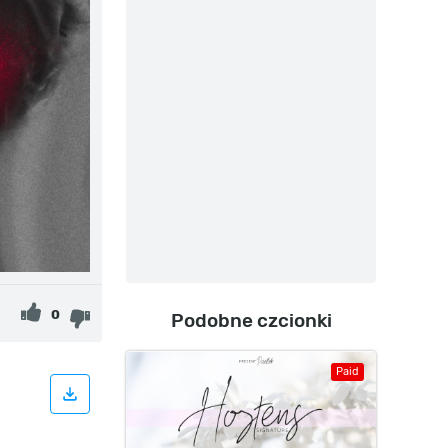
0
Podobne czcionki
Paid