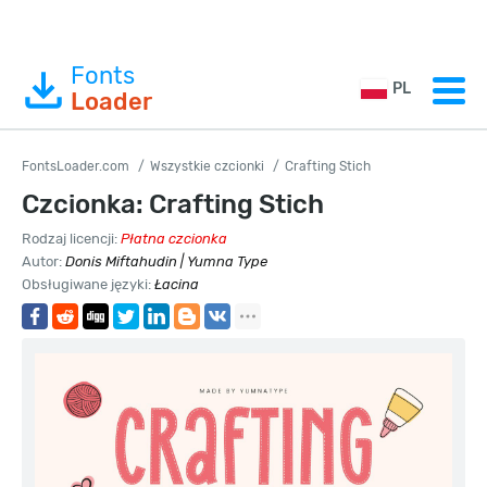
Fonts
PL
Loader
FontsLoader.com
Wszystkie czcionki
Crafting Stich
Czcionka: Crafting Stich
Rodzaj licencji:
Płatna czcionka
Autor:
Donis Miftahudin | Yumna Type
Obsługiwane języki:
Łacina