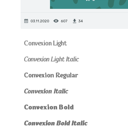
03.11.2020
607
34