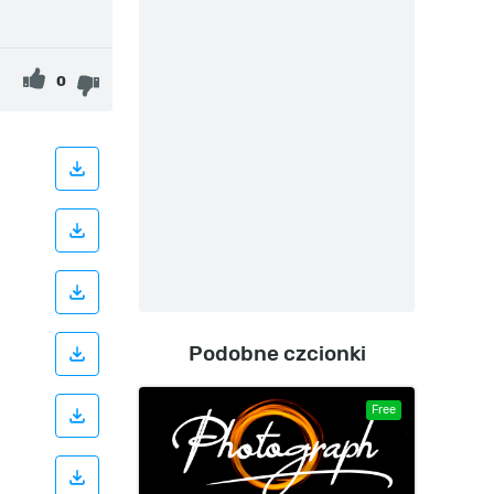
0
Podobne czcionki
Free