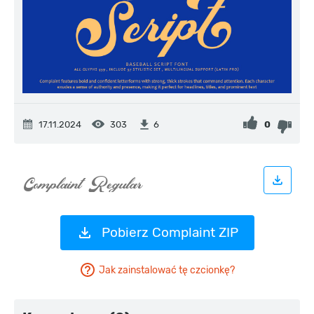
17.11.2024
303
0
6
Pobierz Complaint ZIP
Jak zainstalować tę czcionkę?