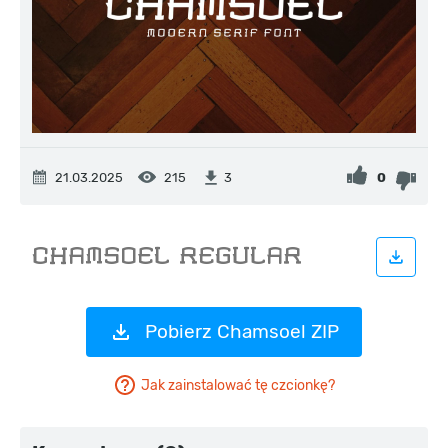
21.03.2025
215
0
3
Pobierz Chamsoel ZIP
Jak zainstalować tę czcionkę?