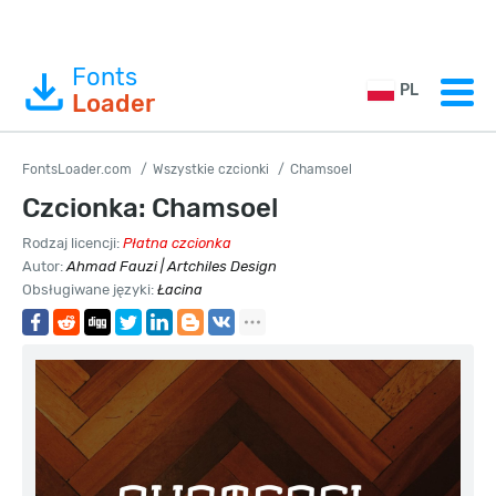
Fonts
PL
Loader
FontsLoader.com
Wszystkie czcionki
Chamsoel
Czcionka: Chamsoel
Rodzaj licencji:
Płatna czcionka
Autor:
Ahmad Fauzi | Artchiles Design
Obsługiwane języki:
Łacina