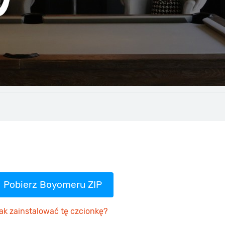
Pobierz Boyomeru ZIP
ak zainstalować tę czcionkę?