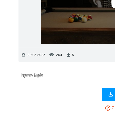
20.03.2025
204
5
J