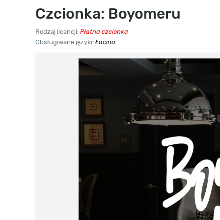
Czcionka: Boyomeru
Rodzaj licencji:
Płatna czcionka
Obsługiwane języki:
Łacina