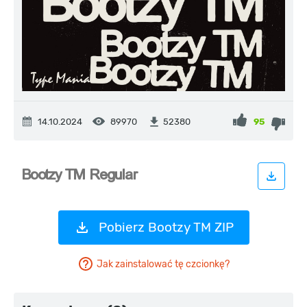
14.10.2024
89970
95
52380
Pobierz Bootzy TM ZIP
Jak zainstalować tę czcionkę?