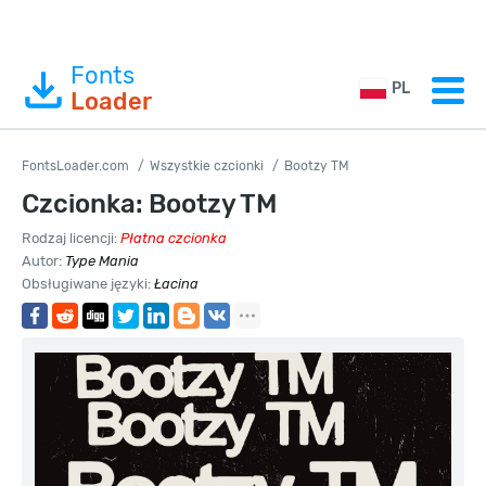
Fonts
PL
Loader
FontsLoader.com
Wszystkie czcionki
Bootzy TM
Czcionka: Bootzy TM
Rodzaj licencji:
Płatna czcionka
Autor:
Type Mania
Obsługiwane języki:
Łacina