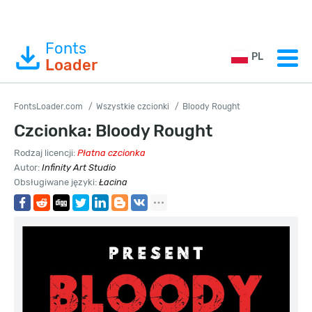
Fonts
PL
Loader
FontsLoader.com
Wszystkie czcionki
Bloody Rought
Czcionka: Bloody Rought
Rodzaj licencji:
Płatna czcionka
Autor:
Infinity Art Studio
Obsługiwane języki:
Łacina