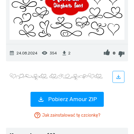
24.08.2024
354
0
2
Pobierz Amour ZIP
Jak zainstalować tę czcionkę?